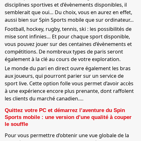
disciplines sportives et d’évènements disponibles, il
semblerait que oui… Du choix, vous en aurez en effet,
aussi bien sur Spin Sports mobile que sur ordinateur…
Football, hockey, rugby, tennis, ski : les possibilités de
mise sont infinies… Et pour chaque sport disponible,
vous pouvez jouer sur des centaines d’évènements et
compétitions. De nombreux types de paris seront
également à la clé au cours de votre exploration.
Le monde du pari en direct ouvre également les bras
aux joueurs, qui pourront parier sur un service de
sport live. Cette option folle vous permet d’avoir accès
à une expérience encore plus prenante, dont raffolent
les clients du marché canadien….
Quittez votre PC et démarrez l’aventure du Spin
Sports mobile : une version d’une qualité à couper
le souffle
Pour vous permettre d’obtenir une vue globale de la