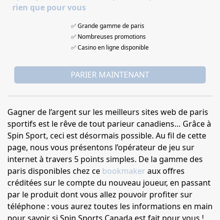
rien que pour vous
✅ Grande gamme de paris
✅ Nombreuses promotions
✅ Casino en ligne disponible
PARIER MAINTENANT
Gagner de l’argent sur les meilleurs sites web de paris
sportifs est le rêve de tout parieur canadiens… Grâce à
Spin Sport, ceci est désormais possible. Au fil de cette
page, nous vous présentons l’opérateur de jeu sur
internet à travers 5 points simples. De la gamme des
paris disponibles chez ce
bookmaker
aux offres
créditées sur le compte du nouveau joueur, en passant
par le produit dont vous allez pouvoir profiter sur
téléphone : vous aurez toutes les informations en main
pour savoir si Spin Sports Canada est fait pour vous !