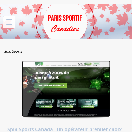
☰
Spin Sports
Spin Sports Canada : un opérateur premier choix